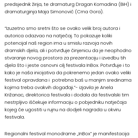
predsjednik žirija, te dramaturg Dragan Komadina (BiH) i
dramaturginja Maja Simonović (Crna Gora).
“Izuzetno smo sretni što se ovako velik broj autora i
autorica odazvao na natječaj. To pokazuje koliki
potencijal naš region ima u smislu razvoja novih
dramskih djela, ali i potvrđuje činjenicu da je neophodno
stvaranje novog prostora za prezentaciju i izvedbu tih
djela što i jeste osnovni cilj festivala InBox. Potvrđuje i to
kako je naša inicijativa da pokrenemo jedan ovako veliki
festival opravdana i potrebna baš u manjim sredinama
kojima treba ovakvih događaji.”- izjavila je Anela
Križanac, direktorica festivala i dodala da festivalski tim
nestrpljivo iščekuje informaciju o pobjedniku natječaja
kojeg će ugostiti u rujnu na dodjeli nagrada u okviru
festivala.
Regionalni festival monodrame „InBox” je manifestacija