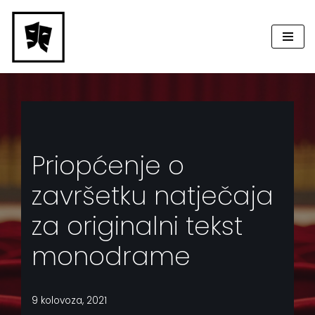
Skip
to
content
Priopćenje o
završetku natječaja
za originalni tekst
monodrame
9 kolovoza, 2021