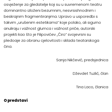
osvježenje za gledatelje koji su u suvremenom teatru
dominantno izloženi bezumnim, nesvrsishnodnim i
beskrajnim fragmentiranjima. Upravo u usporedbi s
takvim „urušenim estetikama“ koje polako, ali sigurno
anuliraju i važnost glumca i važnost priče, autorski
projekti kao što je Filipovićev „Ćiro“ svojevrsni su
pledoaje za obranu cjelovitosti i sklada teatarskoga
čina.
Sanja Nikčević, predsjednica
Dževdet Tuzlić, član
Tina Laco, članica
O predstavi