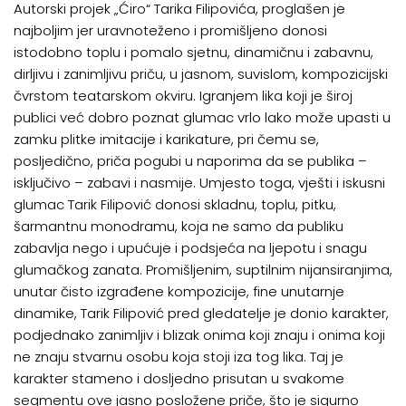
Autorski projek „Ćiro“ Tarika Filipovića, proglašen je
najboljim jer uravnoteženo i promišljeno donosi
istodobno toplu i pomalo sjetnu, dinamičnu i zabavnu,
dirljivu i zanimljivu priču, u jasnom, suvislom, kompozicijski
čvrstom teatarskom okviru. Igranjem lika koji je široj
publici već dobro poznat glumac vrlo lako može upasti u
zamku plitke imitacije i karikature, pri čemu se,
posljedično, priča pogubi u naporima da se publika –
isključivo – zabavi i nasmije. Umjesto toga, vješti i iskusni
glumac Tarik Filipović donosi skladnu, toplu, pitku,
šarmantnu monodramu, koja ne samo da publiku
zabavlja nego i upućuje i podsjeća na ljepotu i snagu
glumačkog zanata. Promišljenim, suptilnim nijansiranjima,
unutar čisto izgrađene kompozicije, fine unutarnje
dinamike, Tarik Filipović pred gledatelje je donio karakter,
podjednako zanimljiv i blizak onima koji znaju i onima koji
ne znaju stvarnu osobu koja stoji iza tog lika. Taj je
karakter stameno i dosljedno prisutan u svakome
segmentu ove jasno posložene priče, što je sigurno