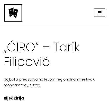
Skip
to
content
„ĆIRO“ – Tarik
Filipović
Najbolja predstava na Prvom regionalnom festivalu
monodrame „inBox“:
Riječ žirija