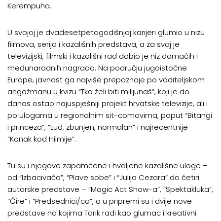
Kerempuha.
U svojoj je dvadesetpetogodišnjoj karijeri glumio u nizu
filmova, serija i kazališnih predstava, a za svoj je
televizijski, filmski i kazališni rad dobio je niz domaćih i
međunarodnih nagrada. Na području jugoistočne
Europe, javnost ga najviše prepoznaje po voditeljskom
angažmanu u kvizu “Tko želi biti milijunaš”, koji je do
danas ostao najuspješniji projekt hrvatske televizije, ali i
po ulogama u regionalnim sit-comovima, poput “Bitangi
i princeza”, “Lud, zbunjen, normalan” i najrecentnije
“Konak kod Hilmije”.
Tu su i njegove zapamćene i hvaljene kazališne uloge –
od “Izbacivača”, “Plave sobe” i “Julija Cezara” do četiri
autorske predstave – “Magic Act Show-a”, “Spektakluka”,
“Ćire” i “Predsednici/ca”, a u pripremi su i dvije nove
predstave na kojima Tarik radi kao glumac i kreativni