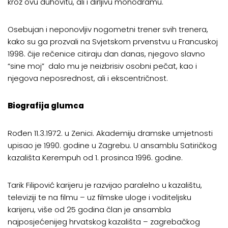
kroz ovu duhovitu, ali i dirljivu monodramu.
Osebujan i neponovljiv nogometni trener svih trenera,
kako su ga prozvali na Svjetskom prvenstvu u Francuskoj
1998. čije rečenice citiraju dan danas, njegovo slavno
“sine moj” dalo mu je neizbrisiv osobni pečat, kao i
njegova neposrednost, ali i ekscentričnost.
Biografija glumca
Rođen 11.3.1972. u Zenici. Akademiju dramske umjetnosti
upisao je 1990. godine u Zagrebu. U ansamblu Satiričkog
kazališta Kerempuh od 1. prosinca 1996. godine.
Tarik Filipović karijeru je razvijao paralelno u kazalištu,
televiziji te na filmu – uz filmske uloge i voditeljsku
karijeru, više od 25 godina član je ansambla
najposjećenijeg hrvatskog kazališta – zagrebačkog