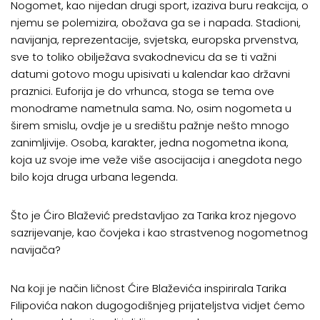
Nogomet, kao nijedan drugi sport, izaziva buru reakcija, o
njemu se polemizira, obožava ga se i napada. Stadioni,
navijanja, reprezentacije, svjetska, europska prvenstva,
sve to toliko obilježava svakodnevicu da se ti važni
datumi gotovo mogu upisivati u kalendar kao državni
praznici. Euforija je do vrhunca, stoga se tema ove
monodrame nametnula sama. No, osim nogometa u
širem smislu, ovdje je u središtu pažnje nešto mnogo
zanimljivije. Osoba, karakter, jedna nogometna ikona,
koja uz svoje ime veže više asocijacija i anegdota nego
bilo koja druga urbana legenda.
Što je Ćiro Blažević predstavljao za Tarika kroz njegovo
sazrijevanje, kao čovjeka i kao strastvenog nogometnog
navijača?
Na koji je način ličnost Ćire Blaževića inspirirala Tarika
Filipovića nakon dugogodišnjeg prijateljstva vidjet ćemo