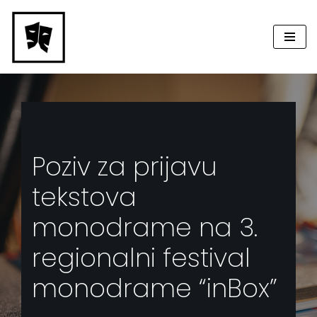
Skip
to
content
Poziv za prijavu
tekstova
monodrame na 3.
regionalni festival
monodrame “inBox”