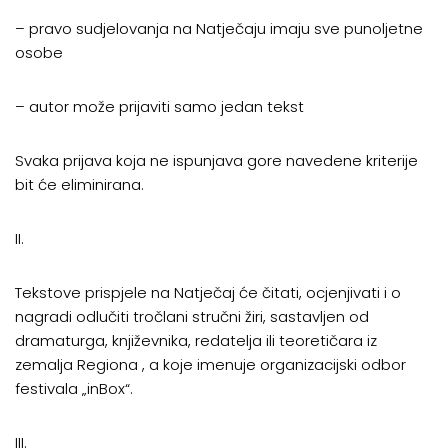
– pravo sudjelovanja na Natječaju imaju sve punoljetne
osobe
– autor može prijaviti samo jedan tekst
Svaka prijava koja ne ispunjava gore navedene kriterije
bit će eliminirana.
II.
Tekstove prispjele na Natječaj će čitati, ocjenjivati i o
nagradi odlučiti tročlani stručni žiri, sastavljen od
dramaturga, književnika, redatelja ili teoretičara iz
zemalja Regiona , a koje imenuje organizacijski odbor
festivala „inBox“.
III.