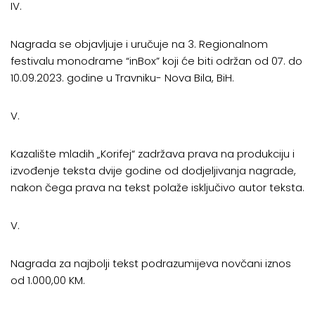
IV.
Nagrada se objavljuje i uručuje na 3. Regionalnom
festivalu monodrame “inBox” koji će biti održan od 07. do
10.09.2023. godine u Travniku- Nova Bila, BiH.
V.
Kazalište mladih „Korifej“ zadržava prava na produkciju i
izvođenje teksta dvije godine od dodjeljivanja nagrade,
nakon čega prava na tekst polaže isključivo autor teksta.
V.
Nagrada za najbolji tekst podrazumijeva novčani iznos
od 1.000,00 KM.