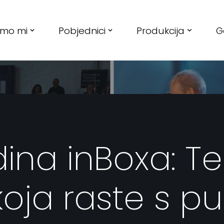
smo mi
Pobjednici
Produkcija
G
ina inBoxa: T
koja raste s p