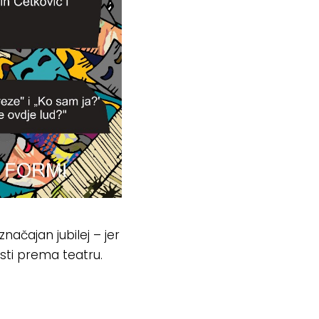
načajan jubilej – jer
asti prema teatru.