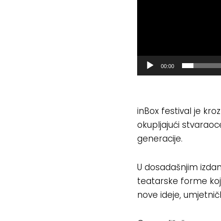
r
v
i
d
e
00:00
o
z
a
inBox festival je kro
p
okupljajući stvaraoce 
i
generacije.
s
a
U dosadašnjim izda
teatarske forme koj
nove ideje, umjetničk