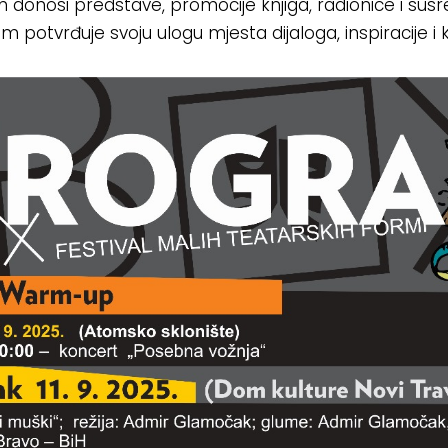
 donosi predstave, promocije knjiga, radionice i susr
m potvrđuje svoju ulogu mjesta dijaloga, inspiracije i