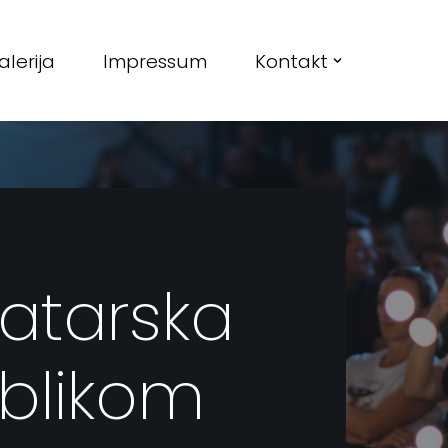
alerija
Impressum
Kontakt
eatarska
ublikom