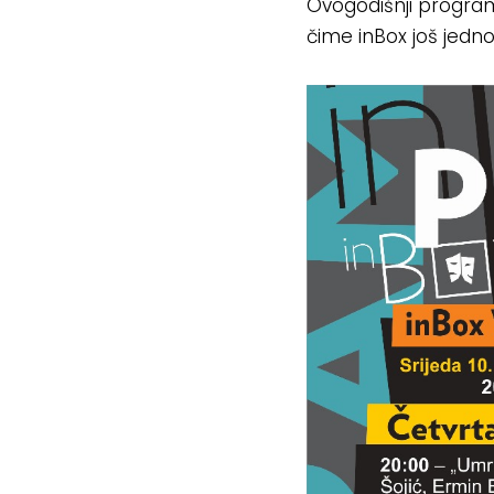
Ovogodišnji program
čime inBox još jedno