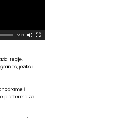
00:49
đaj regije,
granice, jezike i
monodrame i
ao platforma za