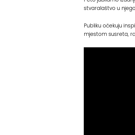
stvaralaštvo u njeg
Publiku očekuju insp
mjestom susreta, raz
R
e
p
r
o
d
u
k
t
o