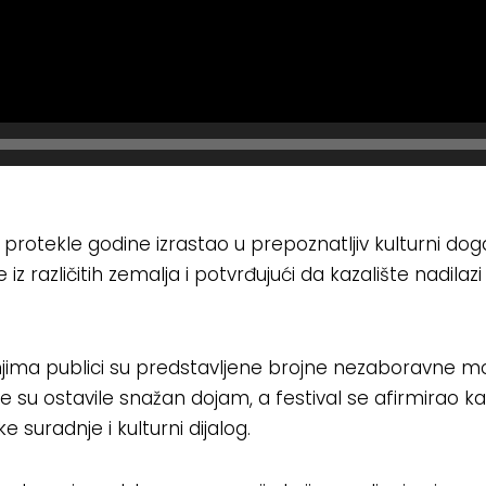
z protekle godine izrastao u prepoznatljiv kulturni doga
iz različitih zemalja i potvrđujući da kazalište nadilazi 
njima publici su predstavljene brojne nezaboravne 
e su ostavile snažan dojam, a festival se afirmirao k
e suradnje i kulturni dijalog.