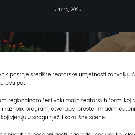
5 rujna, 2025
ik postaje središte teatarske umjetnosti zahvaljujući i
o peti put!
nom regionalnom festivalu malih teatarskih formi koji
 i raznolik program, otvarajući prostor mladim autor
oji vjeruju u snagu riječi i kazališne scene.
e obilježit će posebni gosti, nagrade i sadržaji koji sl