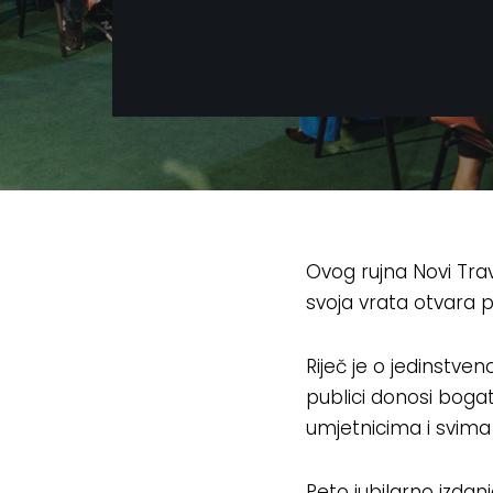
Ovog rujna Novi Travn
svoja vrata otvara p
Riječ je o jedinstve
publici donosi bogat
umjetnicima i svima k
Peto jubilarno izdanj