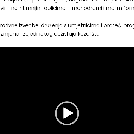
ovim najintimnijim oblicima – monodrami i malim fo
irativne izvedbe, druženja s umjetnicima i prateći progr
mjene i zajedničkog doživljaja kazališta.