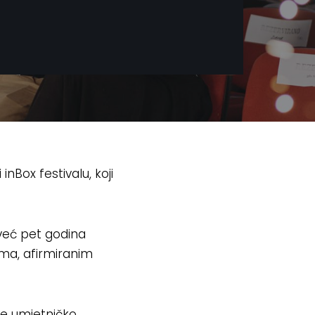
nBox festivalu, koji
 već pet godina
ima, afirmiranim
ave umjetničko