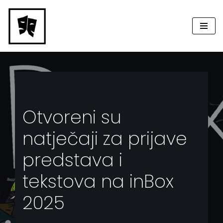
Skip
to
content
Otvoreni su
natječaji za prijave
predstava i
tekstova na inBox
2025